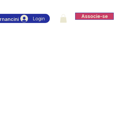
Associe-se
Login
rnancini